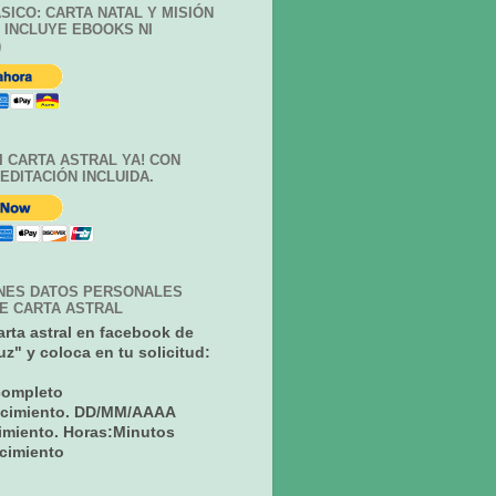
SICO: CARTA NATAL Y MISIÓN
O INCLUYE EBOOKS NI
)
I CARTA ASTRAL YA! CON
EDITACIÓN INCLUIDA.
NES DATOS PERSONALES
DE CARTA ASTRAL
carta astral en facebook de
z" y coloca en tu solicitud:
completo
acimiento. DD/MM/AAAA
imiento. Horas:Minutos
cimiento