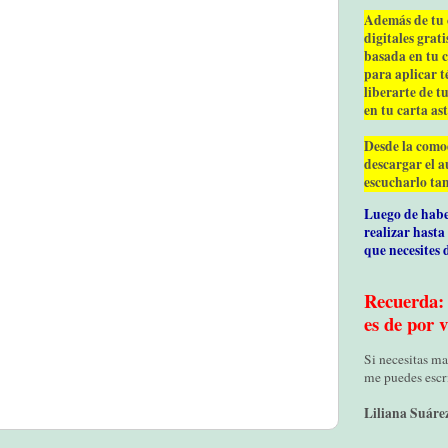
Además de tu c
digitales grat
basada en tu 
para aplicar t
liberarte de t
en tu carta ast
Desde la comod
descargar el a
escucharlo tan
Luego de habe
realizar hasta
que necesites 
Recuerda: 
es de por v
Si necesitas ma
me puedes escri
Liliana Suáre