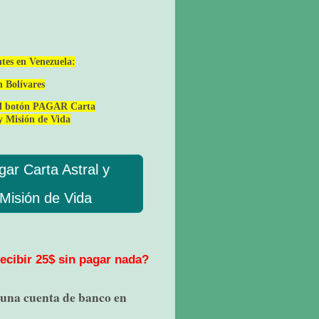
tes en Venezuela:
n Bolívares
al botón PAGAR Carta
y Misión de Vida
gar Carta Astral y
Misión de Vida
ecibir 25$ sin pagar nada?
 una cuenta de banco en