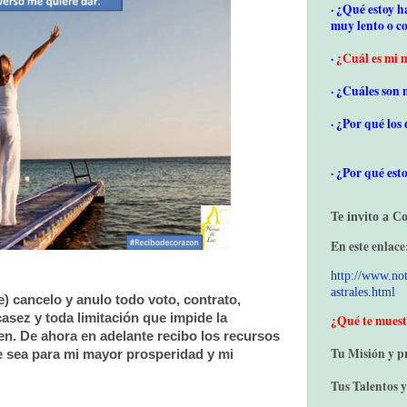
· ¿Qué estoy 
muy lento o c
·
¿Cuál es mi m
· ¿Cuáles son 
· ¿Por qué los
· ¿Por qué est
Te invito a C
En este enlace
http://www.not
astrales.html
 cancelo y anulo todo voto, contrato,
sez y toda limitación que impide la
¿Qué te muest
n. De ahora en adelante recibo los recursos
Tu Misión y p
e sea para mi mayor prosperidad y mi
Tus Talentos y