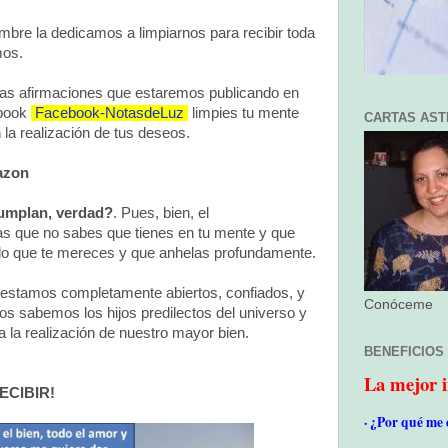
mbre la dedicamos a limpiarnos para recibir toda
mos.
 las afirmaciones que estaremos publicando en
book 
Facebook-NotasdeLuz
limpies tu mente 
CARTAS AST
 la realización de tus deseos.
azon
cumplan, verdad?
. Pues, bien, el
as que no sabes que tienes en tu mente y que
o lo que te mereces y que anhelas profundamente.
estamos completamente abiertos, confiados, y 
Conóceme
os sabemos los hijos predilectos del universo y
 la realización de nuestro mayor bien.
BENEFICIOS
La mejor i
RECIBIR!
· ¿Por qué me 