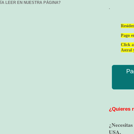
ÍA LEER EN NUESTRA PÁGINA?
.
Residen
Pago e
Click 
Astral 
Pa
¿Quieres r
¿Necesitas
USA,