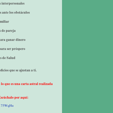
s interpersonales
 ante los obstáculos
miliar
s de pareja
para ganar dinero
para ser próspero
s de Salud
ficios que se ajustan a ti.
lo que es una carta astral realizada
Escúchalo por aquí:
s/175WqHu