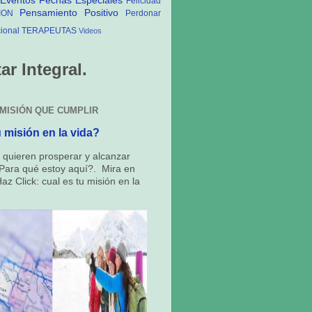
Eventos
Fechas Especiales
Felicidad
Pensamiento Positivo
ION
Perdonar
ional
TERAPEUTAS
Videos
r Integral.
 MISIÓN QUE CUMPLIR
 misión en la vida?
quieren prosperar y alcanzar 
Para qué estoy aquí?. Mira en
az Click: cual es tu misión en la