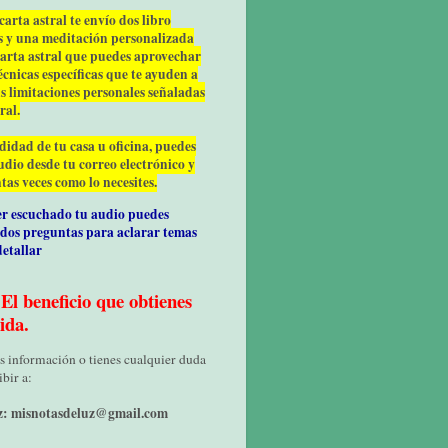
arta astral te envío dos libro
is y una meditación personalizada
carta astral que puedes aprovechar
écnicas específicas que te ayuden a
us limitaciones personales señaladas
ral.
idad de tu casa u oficina, puedes
udio desde tu correo electrónico y
tas veces como lo necesites.
r escuchado tu audio puedes
 dos preguntas para aclarar temas
detallar
El beneficio que obtienes
ida.
s información o tienes cualquier duda
bir a:
z: misnotasdeluz@gmail.com