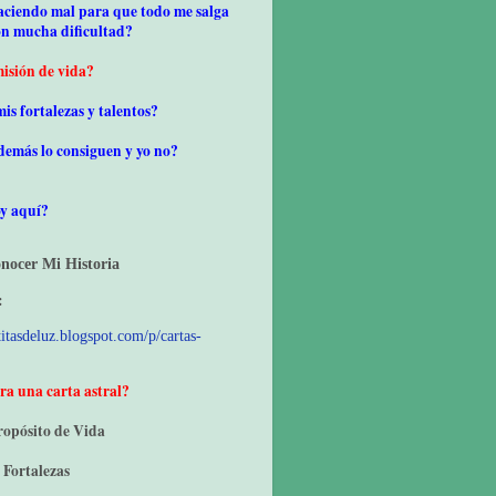
haciendo mal para que todo me salga
on mucha dificultad?
isión de vida?
mis fortalezas y talentos?
 demás lo consiguen y yo no?
oy aquí?
onocer Mi Historia
:
itasdeluz.blogspot.com/p/cartas-
ra una carta astral?
ropósito de Vida
 Fortalezas