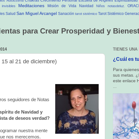
Chakras
Crecimiento Personal
Escuela de Ángeles
Espiritualidad
dios
AutoEstima
Meditaciones
Misión de Vida
Navidad
ORAC
 invisibles
Niños
notasdeluz.
San Miguel Arcangel
les
Salud
Sanación
Tarot Sistémico Generac
tarot sistémico
entas para Crear Prosperidad y Bienesta
2014
TIENES UNA
¿Cuál es tu
15 al 21 de diciembre) 
Para quienes 
sus metas. ¿
este enlace H
...
ros seguidores de Notas
spíritu de Navidad y
ista de deseos verdad?
rogramar nuestra mente
r que nos merecemos.